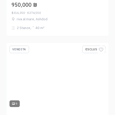
950,000 ₪
$316,350 · €274,550
riva al mare, Ashdod
2 Stanze
40 m²
VENDITA
ESCLUSIVA
6