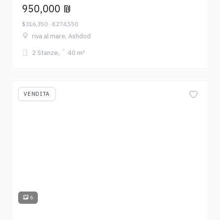
950,000 ₪
$316,350 · €274,550
riva al mare, Ashdod
2 Stanze
40 m²
VENDITA
6