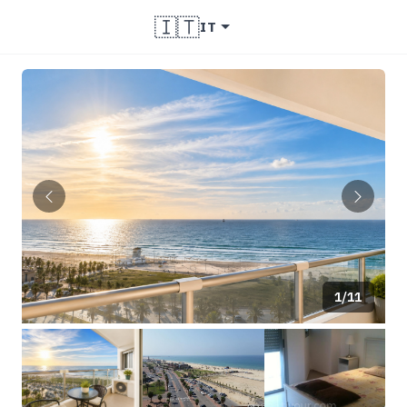
🇮🇹
IT
1/11