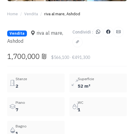
+7
Home
Vendita
riva al mare, Ashdod
Condividi :
riva al mare,
Vendita
Ashdod
1,700,000 ₪
$566,100 · €491,300
Stanze
Superficie
2
52 m²
Piano
WC
7
1
Bagno
1