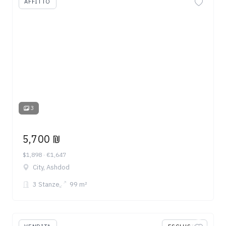
AFFITTO
3
5,700 ₪
$1,898 · €1,647
City, Ashdod
3 Stanze
99 m²