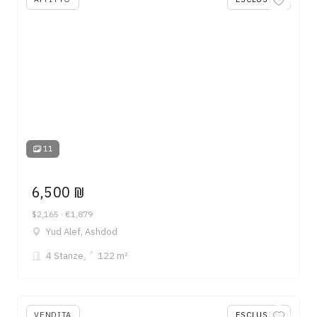
11
6,500 ₪
$2,165 · €1,879
Yud Alef, Ashdod
4 Stanze
122 m²
VENDITA
ESCLUSIVA