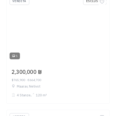
VENDITA
ESCLUSIVA
5
2,300,000 ₪
$765,900 · €664,700
Maarav, Netivot
4 Stanze
120 m²