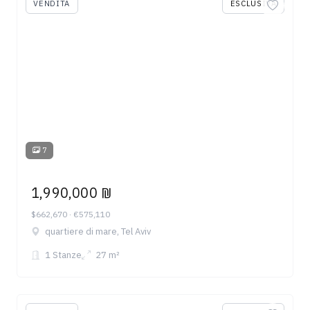
VENDITA
ESCLUSIVA
7
1,990,000 ₪
$662,670 · €575,110
quartiere di mare, Tel Aviv
1 Stanze
27 m²