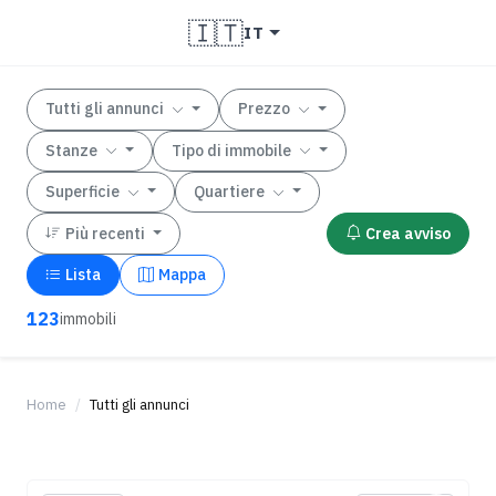
🇮🇹
IT
Tutti gli annunci
Prezzo
Stanze
Tipo di immobile
Superficie
Quartiere
Più recenti
Crea avviso
Lista
Mappa
123
immobili
Home
Tutti gli annunci