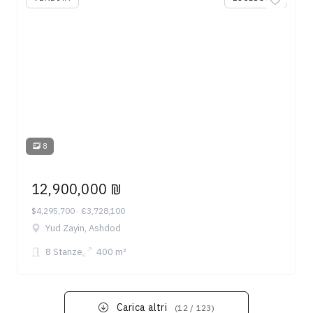
8
12,900,000 ₪
$4,295,700 · €3,728,100
Yud Zayin, Ashdod
8 Stanze
400 m²
Carica altri
(12 / 123)