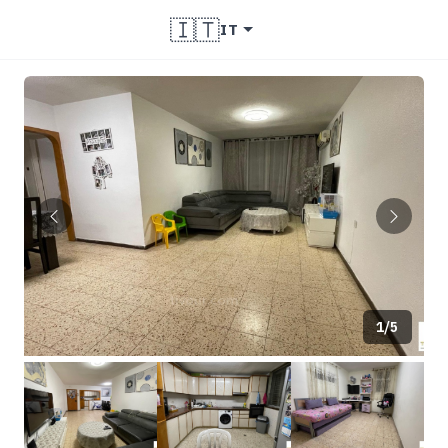
🇮🇹
IT
1/5