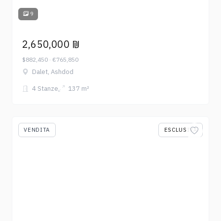
9
2,650,000 ₪
$882,450 · €765,850
Dalet, Ashdod
4 Stanze
137 m²
VENDITA
ESCLUSIVA