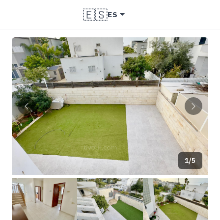
🇪🇸
ES
1/5