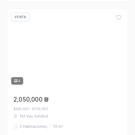
VENTA
4
2,050,000 ₪
$682,650 · €592,450
Tet Vav, Ashdod
3 Habitaciones
70 m²