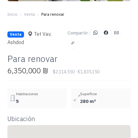
+1
Inicio
Venta
Para renovar
Compartir :
Tet Vav,
Venta
Ashdod
Para renovar
6,350,000 ₪
$2,114,550 · €1,835,150
Habitaciones
Superficie
5
280 m²
Ubicación