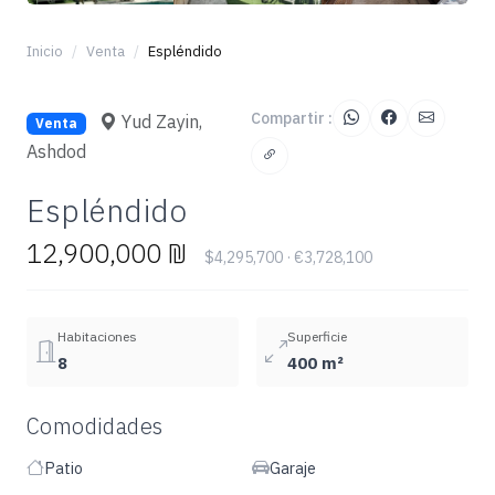
+4
Inicio
Venta
Espléndido
Compartir :
Yud Zayin,
Venta
Ashdod
Espléndido
12,900,000 ₪
$4,295,700 · €3,728,100
Habitaciones
Superficie
8
400 m²
Comodidades
Patio
Garaje