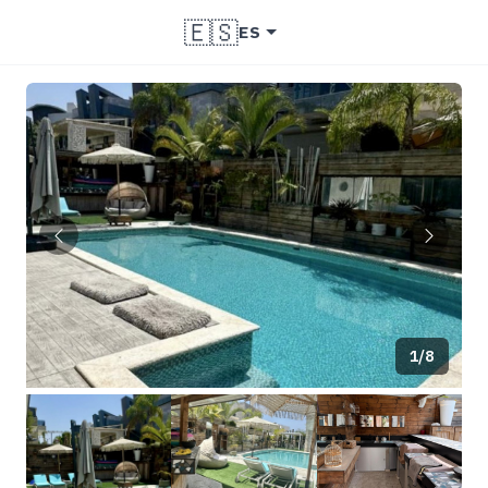
🇪🇸
ES
1/8