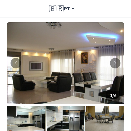
🇧🇷
PT
1/6