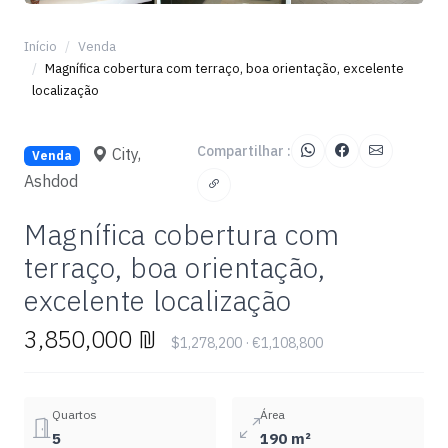
+2
Início
Venda
Magnífica cobertura com terraço, boa orientação, excelente
localização
Compartilhar :
City,
Venda
Ashdod
Magnífica cobertura com
terraço, boa orientação,
excelente localização
3,850,000 ₪
$1,278,200 · €1,108,800
Quartos
Área
5
190 m²