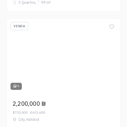
3 Quartos
99 m²
VENDA
9
2,200,000 ₪
$730,400 · €633,600
City, Ashdod