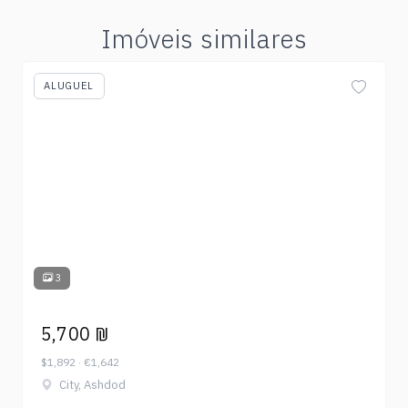
Imóveis similares
ALUGUEL
3
5,700 ₪
$1,892 · €1,642
City, Ashdod