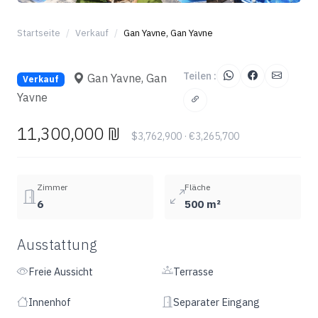
+2
Startseite
Verkauf
Gan Yavne, Gan Yavne
Teilen :
Gan Yavne, Gan
Verkauf
Yavne
11,300,000 ₪
$3,762,900 · €3,265,700
Zimmer
Fläche
6
500 m²
Ausstattung
Freie Aussicht
Terrasse
Innenhof
Separater Eingang