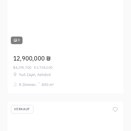
8
12,900,000 ₪
$4,295,700 · €3,728,100
Yud Zayin, Ashdod
8 Zimmer
400 m²
VERKAUF