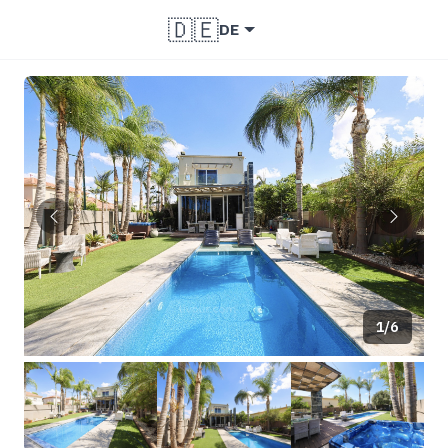
🇩🇪
DE
1/6