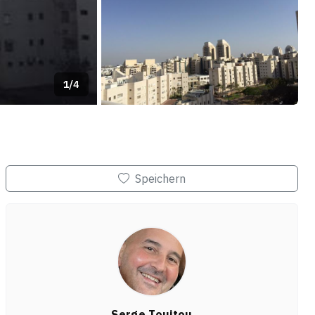
1/4
Speichern
Serge Touitou