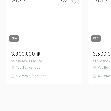
VERKAUF
EXKLUSIV
VERKAUF
6
7
3,300,000 ₪
3,500,
$1,098,900 · €950,400
$1,165,500 ·
Yud Bet, Ashdod
Yud Bet,
5 Zimmer
152 m²
4 Zimme