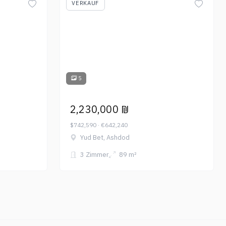
VERKAUF
5
2,230,000 ₪
$742,590 · €642,240
Yud Bet, Ashdod
3 Zimmer
89 m²