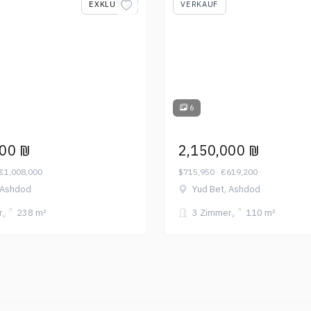
EXKLUSIV
VERKAUF
6
000 ₪
2,150,000 ₪
 €1,008,000
$715,950 · €619,200
 Ashdod
Yud Bet, Ashdod
r
238 m²
3 Zimmer
110 m²