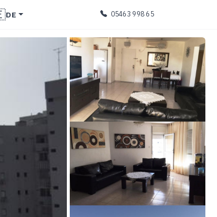

DE
05463 998 65