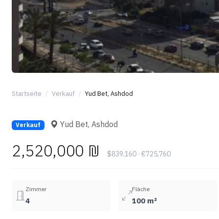
Startseite
Verkauf
Yud Bet, Ashdod
Yud Bet, Ashdod
Verkauf
2,520,000 ₪
$839,160 · €725,760
Zimmer
Fläche
4
100 m²