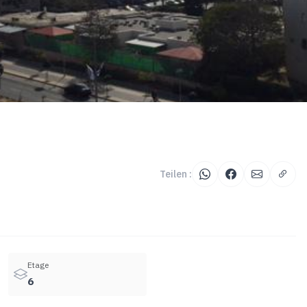
Teilen :
Etage
6