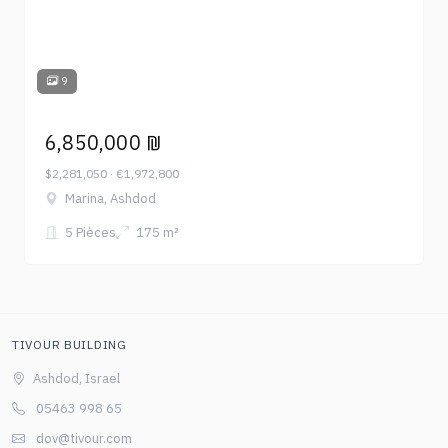
9
6,850,000 ₪
$2,281,050 · €1,972,800
Marina, Ashdod
5 Pièces
175 m²
TIVOUR BUILDING
Ashdod, Israel
05463 998 65
dov@tivour.com