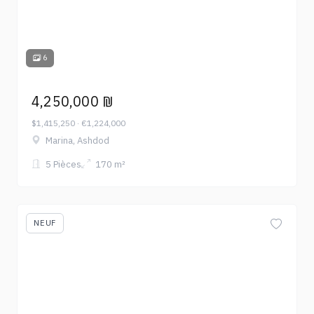
6
4,250,000 ₪
$1,415,250 · €1,224,000
Marina, Ashdod
5 Pièces
170 m²
NEUF