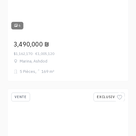
6
3,490,000 ₪
$1,162,170 · €1,005,120
Marina, Ashdod
5 Pièces
169 m²
VENTE
EXCLUSIVITÉ