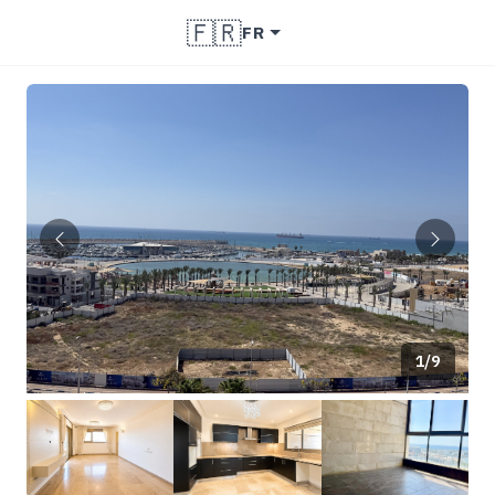
🇫🇷
FR
1/9